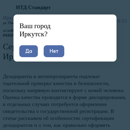
НТД Стандарт
Главная
Услуги
Сертификация по отраслям
Косметика и парфюмерия
Сертификация дезодорантов
Иркутск
8 (800) 600-70-55
ул. Пискунова, 160
Ваш город
Иркутск?
Сертификация дезодорантов в
Да
Нет
Иркутске
Дезодоранты и антиперспиранты подлежат
тщательной проверке качества и безопасности,
поскольку напрямую контактируют с кожей человека.
Оценка качества проводится в форме декларирования,
в отдельных случаях потребуется оформление
свидетельства о государственной регистрации. В
статье расскажем об особенностях сертификации
дезодорантов и о том, как правильно оформить