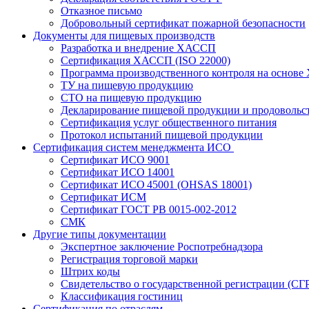
Отказное письмо
Добровольный сертификат пожарной безопасности
Документы для пищевых производств
Разработка и внедрение ХАССП
Сертификация ХАССП (ISO 22000)
Программа производственного контроля на основ
ТУ на пищевую продукцию
СТО на пищевую продукцию
Декларирование пищевой продукции и продовольс
Сертификация услуг общественного питания
Протокол испытаний пищевой продукции
Сертификация систем менеджмента ИСО
Сертификат ИСО 9001
Сертификат ИСО 14001
Сертификат ИСО 45001 (OHSAS 18001)
Сертификат ИСМ
Сертификат ГОСТ РВ 0015-002-2012
СМК
Другие типы документации
Экспертное заключение Роспотребнадзора
Регистрация торговой марки
Штрих коды
Свидетельство о государственной регистрации (СГ
Классификация гостиниц
Сертификация по отраслям