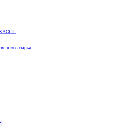
е ХАССП
твенного сырья
Р)