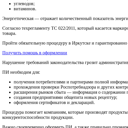
углеводов;
витаминов.
Энергетическая — отражает количественный показатель энерги
Согласно техрегламенту ТС 022/2011, который касается маркир
товара.
Пройти обязательную процедуру в Иркутске и гарантированно
Получить помощь в оформлении
Нарушение требований законодательства грозит администрат
ПИ необходим для:
получения потребителями и партнерами полной информац
прохождения проверки Роспотребнадзора и других конт
расширения рынков сбыта — информация о содержании п
создания предприятиями общепита новых рецептур;
оформления сертификатов и деклараций.
Процедура помогает компаниям, которые производят продукты 
конкурентоспособности продукции.
Важно своевременно оформить ПИ, а также правильно промарк