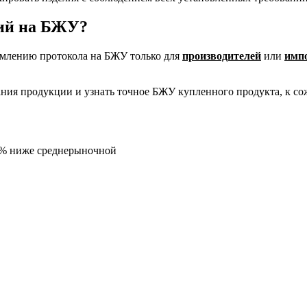
ний на БЖУ?
рмлению протокола на БЖУ только для
производителей
или
имп
тания продукции и узнать точное БЖУ купленного продукта, к с
5% ниже среднерыночной