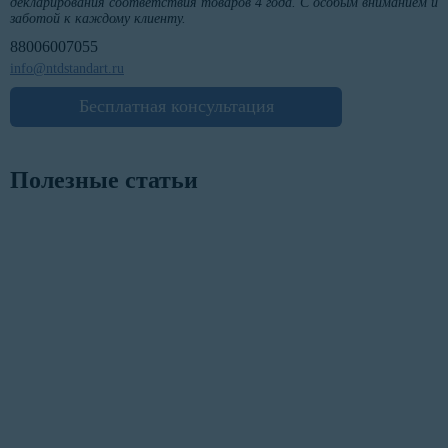
декларирования соответствия товаров 4 года. С особым вниманием и
заботой к каждому клиенту.
88006007055
info@ntdstandart.ru
Бесплатная консультация
Полезные статьи