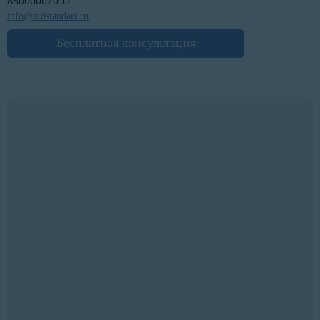
88006007055
info@ntdstandart.ru
Бесплатная консультация