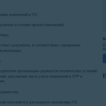
ение изменений в ТУ;
умента и готовит проект изменений;
зчику;
В
текст документа, в соответствии с правилами
С
Ве
окументации;
;
одителем организации-держателя технических условий:
П
ний, заполнение листа учета изменений в ТУ
*
и
**
;
одимости).
рый заполняется для каждого экземпляра ТУ,