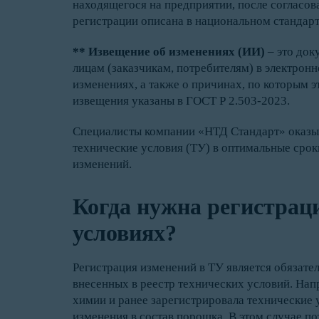
находящегося на предприятии, после согласов
регистрации описана в национальном стандарт
** Извещение об изменениях (ИИ)
– это док
лицам (заказчикам, потребителям) в электро
изменениях, а также о причинах, по которым 
извещения указаны в ГОСТ Р 2.503-2023.
Специалисты компании «НТД Стандарт» оказы
технические условия (ТУ) в оптимальные срок
изменений.
Когда нужна регистраци
условиях?
Регистрация изменений в ТУ является обязате
внесенных в реестр технических условий. На
химии и ранее зарегистрировала технические 
изменения в состав порошка. В этом случае по