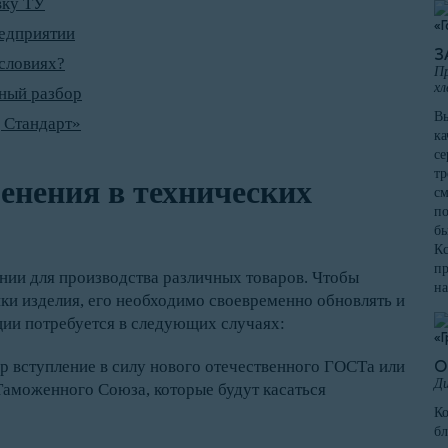
вку ТУ
редприятии
З
условиях?
Пр
хл
ьный разбор
Вы
 Стандарт»
ка
се
тр
енения в технических
см
по
бы
Кс
пр
нии для производства различных товаров. Чтобы
на
ки изделия, его необходимо своевременно обновлять и
ции потребуется в следующих случаях:
р вступление в силу нового отечественного ГОСТа или
О
Ди
Таможенного Союза, которые будут касаться
К
бл