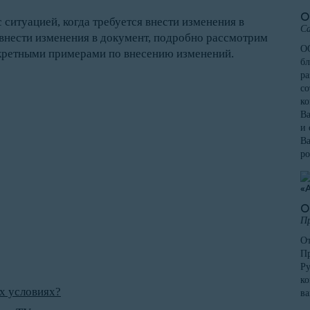
О
ситуацией, когда требуется внести изменения в
Са
к внести изменения в документ, подробно рассмотрим
ОО
кретными примерами по внесению изменений.
бл
ра
со
к
Ва
и 
Ва
ро
О
Пр
От
Пр
Ру
ко
х условиях?
в