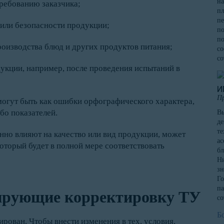
на
ребованию заказчика;
пл
пе
 или безопасности продукции;
по
по
роизводства блюд и других продуктов питания;
со
со
кции, например, после проведения испытаний в
И
П
могут быть как ошибки орфографического характера,
бо показателей.
Вы
де
те
нно влияют на качество или вид продукции, может
ас
оторый будет в полной мере соответствовать
бл
Ни
зн
Го
па
ирующие корректировку ТУ
со
Б
рован. Чтобы внести изменения в тех. условия,