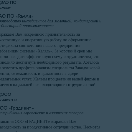
АО ПО «Гамми»
оизводство ингредиентов для молочной, кондитерской и
ебопекарной промышленности
ражаем Вам искреннюю признательность за
чественную и оперативную работу по оформлению
ртификата соответствия нашего предприятия
ебованиям системы «Халяль». За короткий срок мы
огли наладить эффективную схему сотрудничества, что
зволило достигнуть необходимого результата. Хотелось
 отметить профессионализм специалиста Заводчиковой
ении, ее вежливость и грамотность в сфере
едлагаемых услуг. Желаем процветания вашей фирме и
деемся на дальнейшее плодотворное сотрудничество!
ОО «Градиент»
стрибьюция европейских и азиатских товаров
омпания ООО «ГРАДИЕНТ» выражает Вам
агодарность за продуктивное сотрудничество. Несмотря