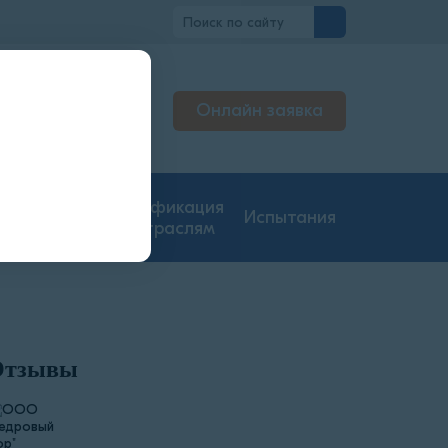
о
Онлайн заявка
тируем
жерах
гие типы
Сертификация
Испытания
ментации
по отраслям
Отзывы