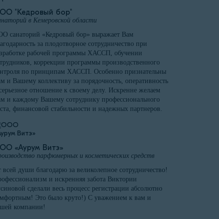
ОО "Кедровый бор"
наторий в Кемеровской области
О санаторий «Кедровый бор» выражает Вам
агодарность за плодотворное сотрудничество при
зработке рабочей программы ХАССП, обучении
трудников, коррекции программы производственного
онтроля по принципам ХАССП. Особенно признательны
м и Вашему коллективу за порядочность, оперативность
серьезное отношение к своему делу. Искренне желаем
м и каждому Вашему сотруднику профессионального
ста, финансовой стабильности и надежных партнеров.
ОО «Аурум Витэ»
оизводство парфюмерных и косметических средств
 всей души благодарю за великолепное сотрудничество!
офессионализм и искренняя забота Виктории
синовой сделали весь процесс регистрации абсолютно
мфортным! Это было круто!) С уважением к вам и
ашей компании!