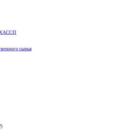
е ХАССП
твенного сырья
Р)