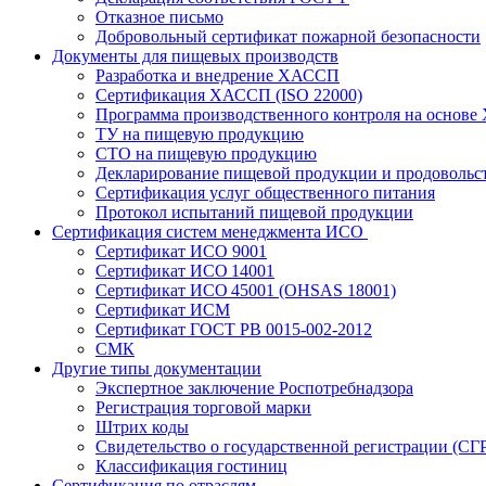
Отказное письмо
Добровольный сертификат пожарной безопасности
Документы для пищевых производств
Разработка и внедрение ХАССП
Сертификация ХАССП (ISO 22000)
Программа производственного контроля на основ
ТУ на пищевую продукцию
СТО на пищевую продукцию
Декларирование пищевой продукции и продовольс
Сертификация услуг общественного питания
Протокол испытаний пищевой продукции
Сертификация систем менеджмента ИСО
Сертификат ИСО 9001
Сертификат ИСО 14001
Сертификат ИСО 45001 (OHSAS 18001)
Сертификат ИСМ
Сертификат ГОСТ РВ 0015-002-2012
СМК
Другие типы документации
Экспертное заключение Роспотребнадзора
Регистрация торговой марки
Штрих коды
Свидетельство о государственной регистрации (СГ
Классификация гостиниц
Сертификация по отраслям